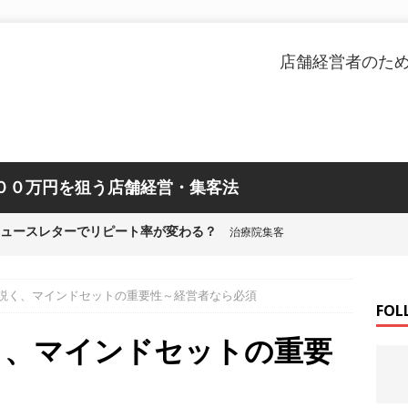
店舗経営者のた
００万円を狙う店舗経営・集客法
ニュースレターでリピート率が変わる？
治療院集客
んが患っていた不整脈と整体
お知らせ
説く、マインドセットの重要性～経営者なら必須
率を上げる施策を他に学ぶと
FOL
店舗集客
く、マインドセットの重要
整体師ボランティアが活躍中
お知らせ
ノウハウを知らないのはアレと同じ
V字回復の経営