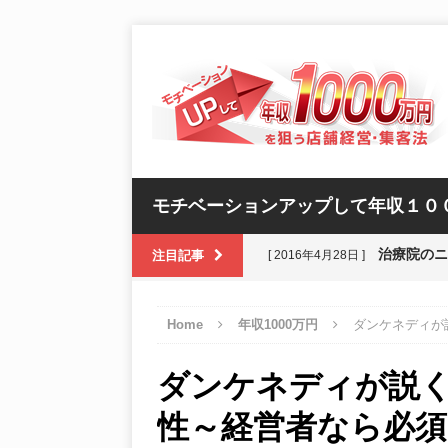
モチベーションアップして年収１０
治療院の
注目記事
[ 2016年4月28日 ]
前田健さ
[ 2016年4月27日 ]
Home
年収1000万円
ダンケネディが
リピート
[ 2016年4月26日 ]
ダンケネディが説
避難所で
[ 2016年4月25日 ]
性～経営者なら必須
店舗経営
[ 2016年4月29日 ]