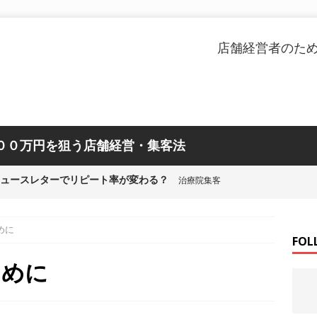
店舗経営者のた
００万円を狙う店舗経営・集客法
ニュースレターでリピート率が変わる？
治療院集客
んが患っていた不整脈と整体
お知らせ
めに
率を上げる施策を他に学ぶと
FOL
店舗集客
ために
整体師ボランティアが活躍中
お知らせ
ノウハウを知らないのはアレと同じ
V字回復の経営